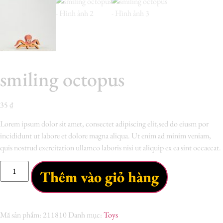
smiling octopus
35
₫
Lorem ipsum dolor sit amet, consectet adipiscing elit,sed do eiusm por
incididunt ut labore et dolore magna aliqua. Ut enim ad minim veniam,
quis nostrud exercitation ullamco laboris nisi ut aliquip ex ea sint occaecat.
Thêm vào giỏ hàng
Mã sản phẩm:
211810
Danh mục:
Toys