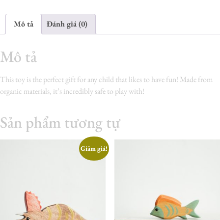
Mô tả
Đánh giá (0)
Mô tả
This toy is the perfect gift for any child that likes to have fun! Made from
organic materials, it’s incredibly safe to play with!
Sản phẩm tương tự
Giảm giá!