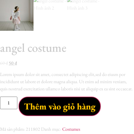
angel costume
60
₫
50
₫
Lorem ipsum dolor sit amet, consectet adipiscing elit,sed do eiusm por
incididunt ut labore et dolore magna aliqua. Ut enim ad minim veniam,
quis nostrud exercitation ullamco laboris nisi ut aliquip ex ea sint occaecat.
Thêm vào giỏ hàng
Mã sản phẩm:
211802
Danh mục:
Costumes