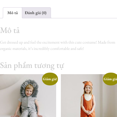
Mô tả
Đánh giá (0)
Mô tả
Get dressed up and feel the excitement with this cute costume! Made from
organic materials, it’s incredibly comfortable and safe!
Sản phẩm tương tự
Giảm giá!
Giảm giá